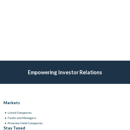
Email address
*
Ao realizar a inscrição estou ciente e, que de acordo com a Lei 13.709
de 2018 – Lei Geral de Proteção de Dados, os dados aqui coletados
serão utilizados com finalidade estatística sobre o evento e
comunicação posterior sobre o tema, sendo armazenados em nossas
bases pelo período legal permitido. Para mais informações, conheça
nossa Política de Privacidade.
Empowering Investor Relations
Markets
Listed Companies
Funds and Managers
Privately Held Companies
Stay Tuned