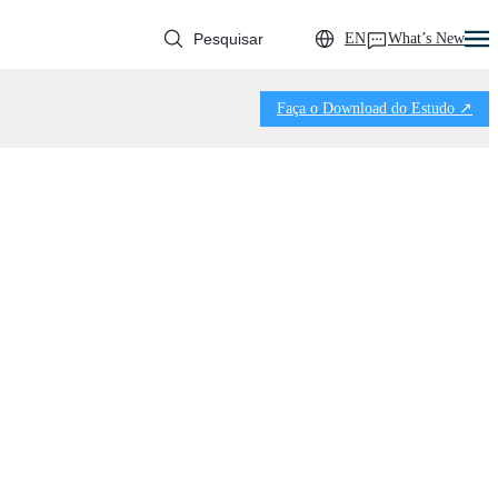
EN
What’s New
Faça o Download do Estudo ↗